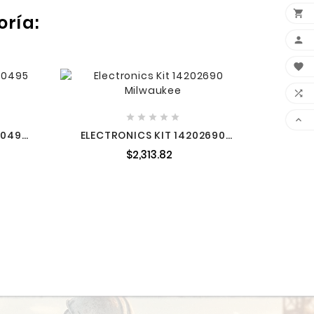

oría:








RESOR

20495
ELECTRONICS KIT 14202690
MILWAUKEE
$2,313.82