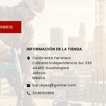
RIBIRSE
INFORMACIÓN DE LA TIENDA
Continente Ferretero
location_on
Calzada Independencia Sur 333
44450 Guadalajara
Jalisco
México
luis.reyes@gcinter.com
email
3336193959
call