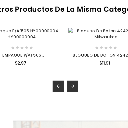
tros Productos De La Misma Categ










EMPAQUE P/AF505
BLOQUEO DE BOTON 424
00000004 HY00000004
MILWAUKEE
$2.97
$11.91

