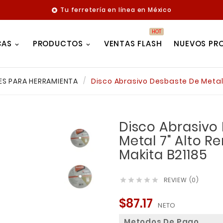
Tu ferretería en línea en México

HOT
CAS
PRODUCTOS
VENTAS FLASH
NUEVOS PR
ES PARA HERRAMIENTA
Disco Abrasivo Desbaste De Metal 
Disco Abrasivo
Metal 7" Alto R
Makita B21185
REVIEW (0)





$87.17
NETO
Metodos De Pago