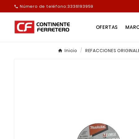
Número de teléfono:
3336193959

OFERTAS
MAR
Inicio
REFACCIONES ORIGINAL