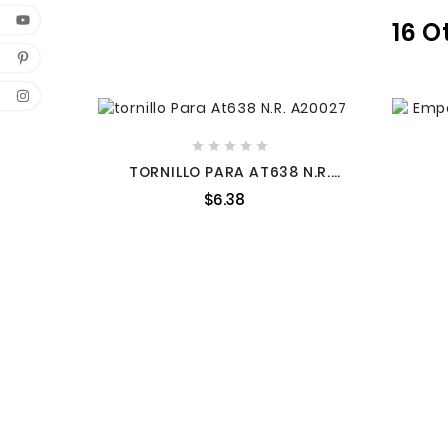
16 O





TORNILLO PARA AT638 N.R.
A20027
$6.38
HY