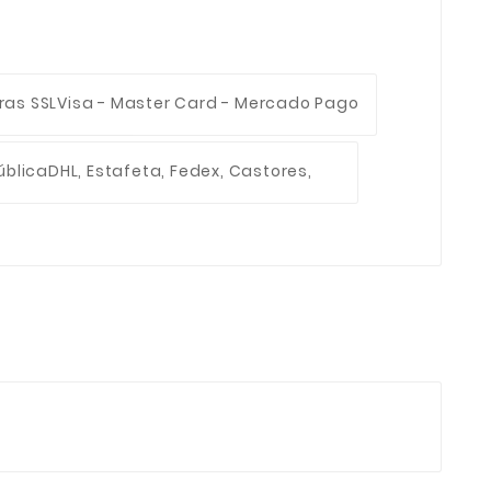
ras SSL
Visa - Master Card - Mercado Pago
ública
DHL, Estafeta, Fedex, Castores,