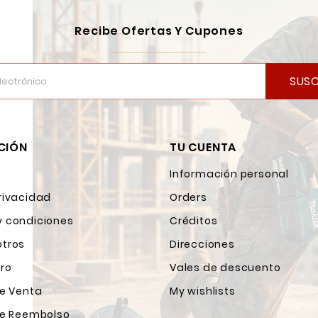
Recibe Ofertas Y Cupones
SUSC
CIÓN
TU CUENTA
Información personal
rivacidad
Orders
y condiciones
Créditos
otros
Direcciones
ro
Vales de descuento
de Venta
My wishlists
 de Reembolso