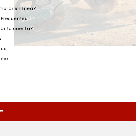
prar en línea?
 Frecuentes
ar tu cuenta?
s
nos
itio
o™