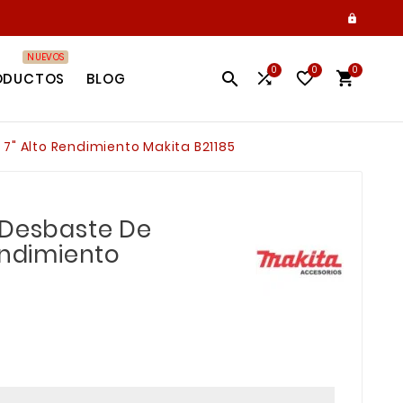

NUEVOS
0
0
0




ODUCTOS
BLOG
7" Alto Rendimiento Makita B21185
 Desbaste De
endimiento