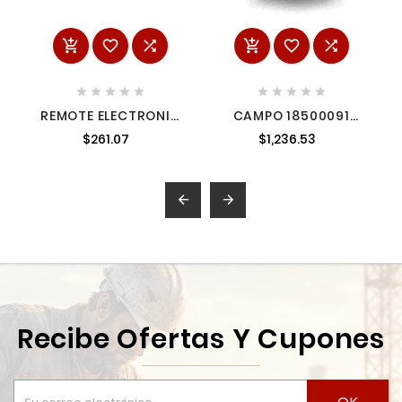
















REMOTE ELECTRONIC
CAMPO 18500091
AS 14203015
MILWAUKEE
$261.07
$1,236.53
MILWAUKEE


Recibe Ofertas Y Cupones