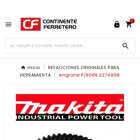
Tu ferretería en línea en México

0




Inicio
REFACCIONES ORIGINALES PARA
HERRAMIENTA
engrane P/9069 2274996