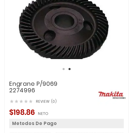
Engrane P/9069
2274996
REVIEW (0)





$198.86
NETO
Metodos De Pago