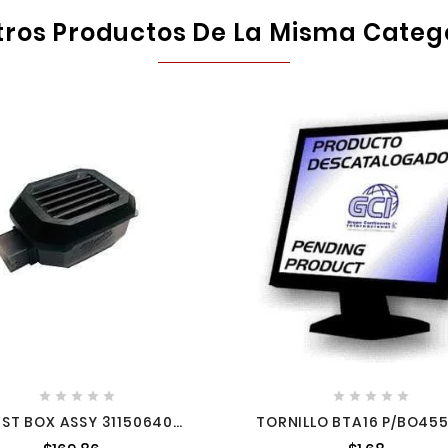
tros Productos De La Misma Categ










ST BOX ASSY 31150640
TORNILLO BTA16 P/BO4551
MILWAUKEE
2658714