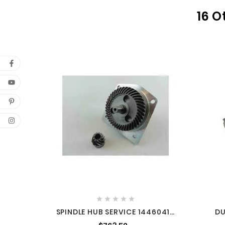
16 O





SPINDLE HUB SERVICE 14460417
DU
MILWAUKEE