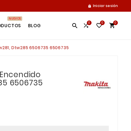
Iniciar sesión

NUEVOS
0
0
0




ODUCTOS
BLOG
tw281, Dtw285 6506735 6506735
l Encendido
85 6506735