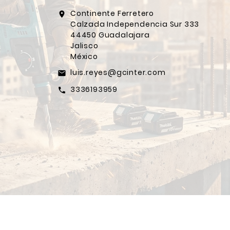
Continente Ferretero
location_on
Calzada Independencia Sur 333
44450 Guadalajara
Jalisco
México
luis.reyes@gcinter.com
email
3336193959
call