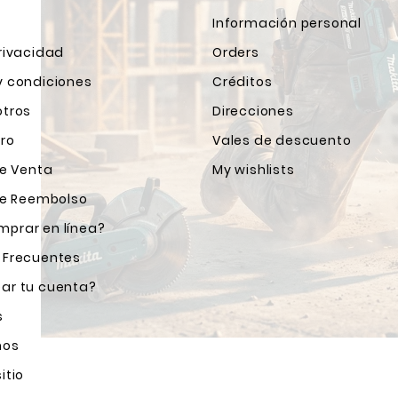
Información personal
rivacidad
Orders
y condiciones
Créditos
otros
Direcciones
ro
Vales de descuento
de Venta
My wishlists
 de Reembolso
prar en línea?
 Frecuentes
ar tu cuenta?
s
nos
itio