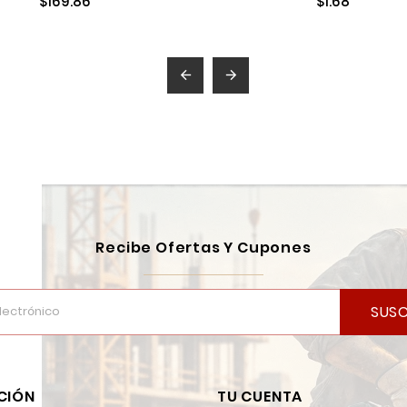
$169.86
$1.68


Recibe Ofertas Y Cupones
SUSC
CIÓN
TU CUENTA