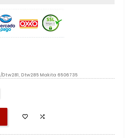
 P/Dtw281, Dtw285 Makita 6506735

