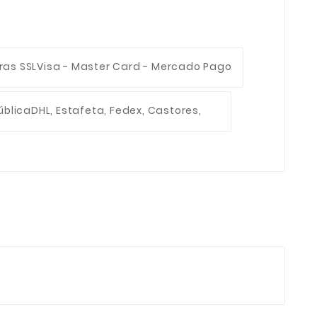
ras SSL
Visa - Master Card - Mercado Pago
ública
DHL, Estafeta, Fedex, Castores,