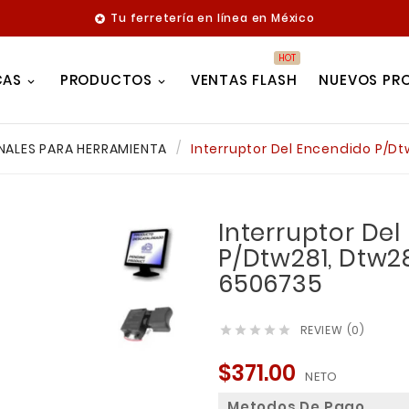
Tu ferretería en línea en México

HOT
CAS
PRODUCTOS
VENTAS FLASH
NUEVOS PR
NALES PARA HERRAMIENTA
Interruptor Del Encendido P/D
Interruptor De
P/Dtw281, Dtw2
6506735
REVIEW (0)





$371.00
NETO
Metodos De Pago