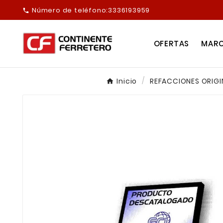
Número de teléfono:
3336193959

OFERTAS
MAR
Inicio
REFACCIONES ORIGI