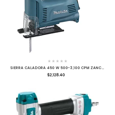





SIERRA CALADORA 450 W 500-3,100 CPM ZANCO
TIPO T MAKITA 4327K
$2,128.40