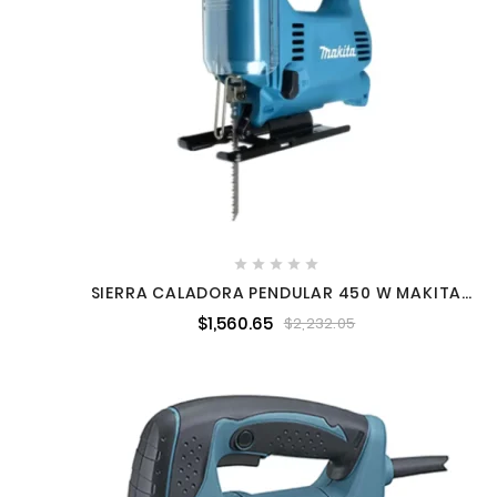





SIERRA CALADORA PENDULAR 450 W MAKITA
4328K
$1,560.65
$2,232.05