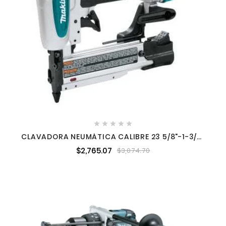





CLAVADORA NEUMÁTICA CALIBRE 23 5/8"-1-3/8"
65-100 PSI + ESTUCHE MAKITA AF353
$2,765.07
$3,074.70