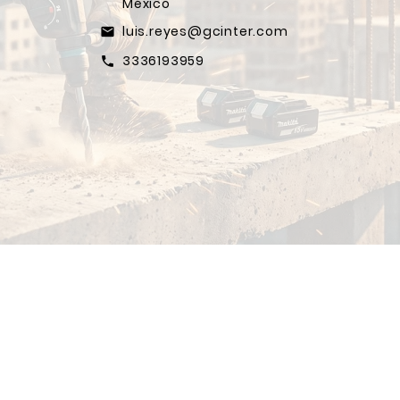
México
luis.reyes@gcinter.com
email
3336193959
call