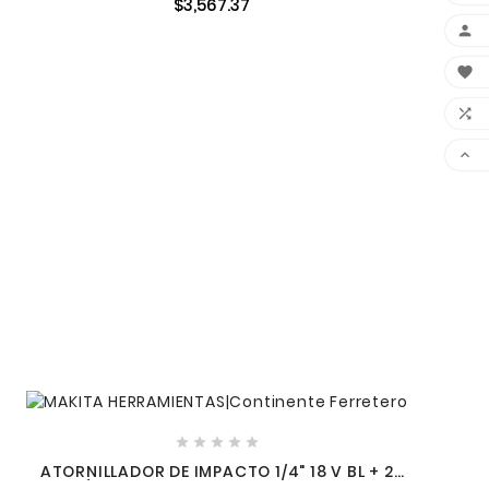
$3,567.37









ATORNILLADOR DE IMPACTO 1/4" 18 V BL + 2
BATERÍAS 5 A + ESTUCHE MAKITA DTD154RTE