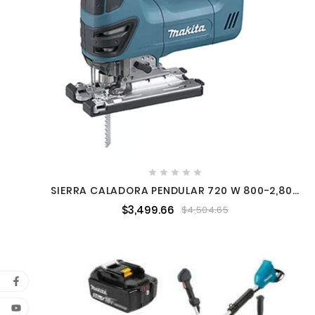





SIERRA CALADORA PENDULAR 720 W 800-2,800
CPM ZANCO TIPO T MAKITA 4350FCT
$3,499.66
$4,504.65