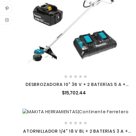





DESBROZADORA 10" 36 V + 2 BATERÍAS 5 A +
CARGADOR MAKDUR368APT2
$15,702.44





ATORNILLADOR 1/4" 18 V BL + 2 BATERÍAS 3 A +
CARGADOR + ESTUCHE MAKITA DFS250RFE