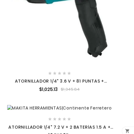





ATORNILLADOR 1/4" 3.6 V + 81 PUNTAS +
ESTUCHE MAKITA DF001DW
$1,025.13
$1,345.84





ATORNILLADOR 1/4" 7.2 V + 2 BATERÍAS 1.5 A +

ESTUCHE MAKITA DF012DSE