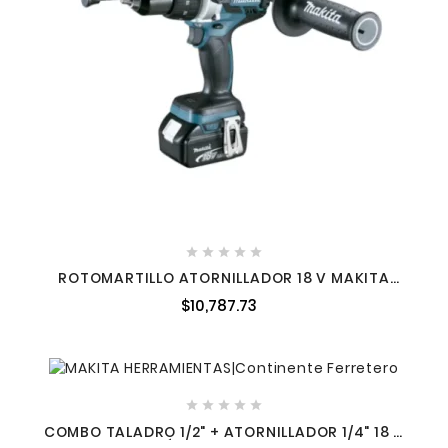





ROTOMARTILLO ATORNILLADOR 18 V MAKITA
DHP481RTJ
$10,787.73





COMBO TALADRO 1/2" + ATORNILLADOR 1/4" 18 V
+ 2 BATERÍAS 2 A MAKITA CX200RB