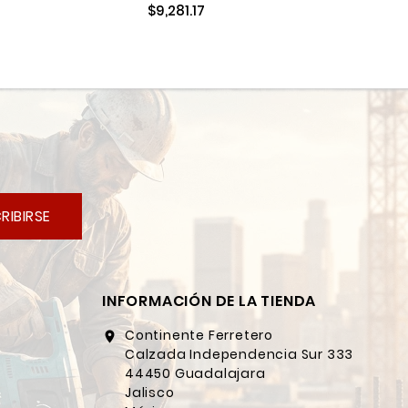
$9,281.17
RIBIRSE
INFORMACIÓN DE LA TIENDA
Continente Ferretero
location_on
Calzada Independencia Sur 333
44450 Guadalajara
Jalisco