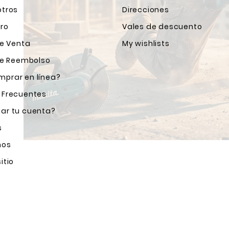
otros
Direcciones
ro
Vales de descuento
de Venta
My wishlists
 de Reembolso
prar en línea?
 Frecuentes
ar tu cuenta?
s
nos
itio