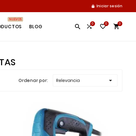
Iniciar sesión

NUEVOS
0
0
0




ODUCTOS
BLOG
NTAS

Ordenar por:
Relevancia