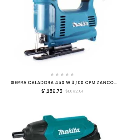





SIERRA CALADORA 450 W 3,100 CPM ZANCO
TIPO T MAKITA 4326
$1,289.75
$1,692.81