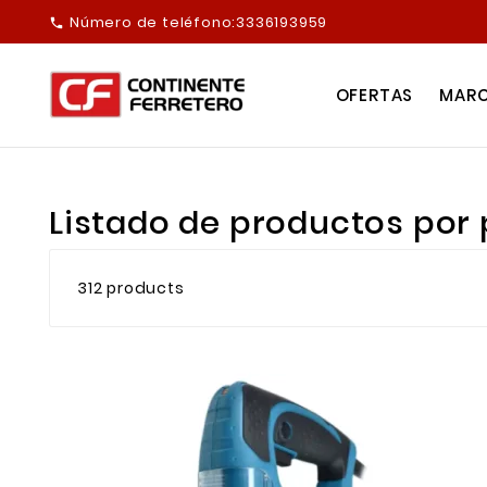
Número de teléfono:
3336193959

OFERTAS
MAR
Listado de productos por
312 products