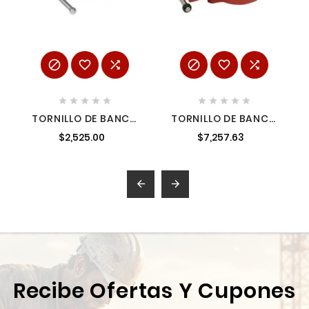
















TORNILLO DE BANCO
TORNILLO DE BANCO
8' TIPO EUROPEO DE
CON TEXTURA
$2,525.00
$7,257.63
HIERRO NODULAR,
DIAMANTE 8" URREA
TRUPER TRUP-100242
428N


Recibe Ofertas Y Cupones