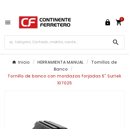
Tu ferretería en línea en México

0




Inicio
HERRAMIENTA MANUAL
Tornillos de
Banco
Tornillo de banco con mordazas forjadas 5" Surtek
107025