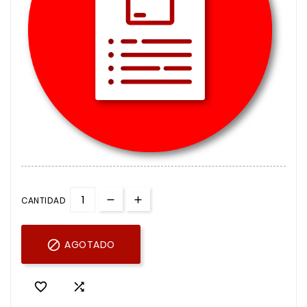
CANTIDAD

AGOTADO

