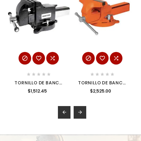
















TORNILLO DE BANCO
TORNILLO DE BANCO
CON MORDAZAS
8' TIPO EUROPEO DE
$1,512.45
$2,525.00
FORJADAS 4" SURTEK
HIERRO NODULAR,
107024
TRUPER TRUP-100242

