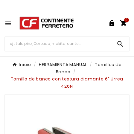
Tu ferretería en línea en México

0




Inicio
HERRAMIENTA MANUAL
Tornillos de
Banco
Tornillo de banco con textura diamante 6" Urrea
426N