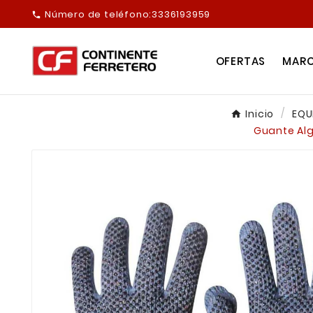
Número de teléfono:
3336193959

OFERTAS
MAR
Inicio
EQU
Guante Alg