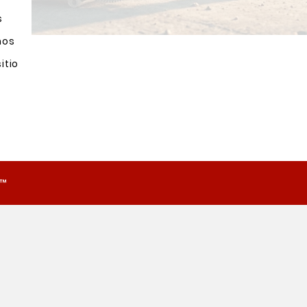
s
nos
itio
o™