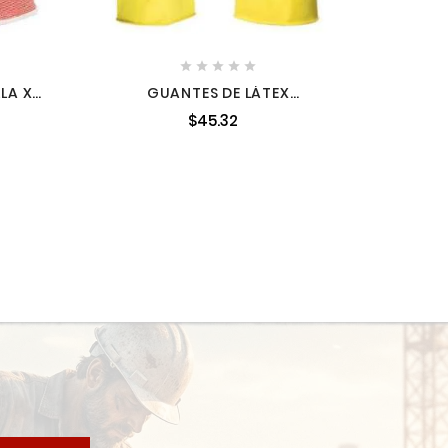





LA XL
GUANTES DE LÁTEX
3B
REFORZADOS PARA LIMPIEZA,
$45.32
MEDIANO 15268 TRUP-1