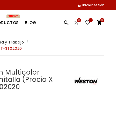
Iniciar sesión

NUEVOS
0
0
0




ODUCTOS
BLOG
d y Trabajo
EST-ST02020
 Multicolor
italla (Precio X
T02020