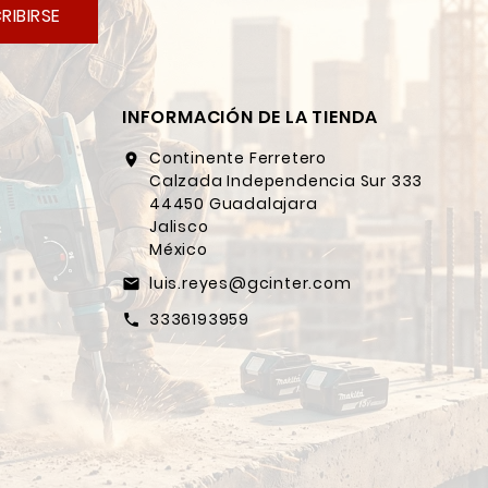
RIBIRSE
INFORMACIÓN DE LA TIENDA
Continente Ferretero
location_on
Calzada Independencia Sur 333
44450 Guadalajara
Jalisco
México
luis.reyes@gcinter.com
email
3336193959
call