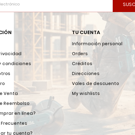
SUSC
CIÓN
TU CUENTA
Información personal
rivacidad
Orders
y condiciones
Créditos
otros
Direcciones
ro
Vales de descuento
de Venta
My wishlists
 de Reembolso
prar en línea?
 Frecuentes
ar tu cuenta?