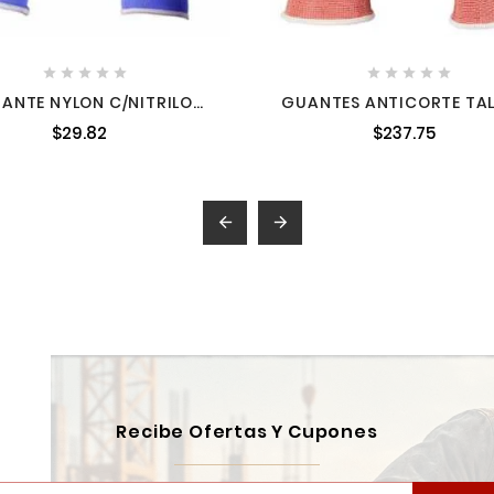










ANTE NYLON C/NITRILO
GUANTES ANTICORTE TAL
SPUMADO 13G NEGRO 8
MILWAUKEE 4822893
$29.82
$237.75
CIO X PAR - EMPAQ WEST-
ST01812


Recibe Ofertas Y Cupones