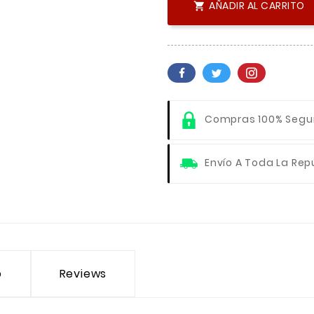
AÑADIR AL CARRITO

Compras 100% Segu
Envío A Toda La Rep
o
Reviews