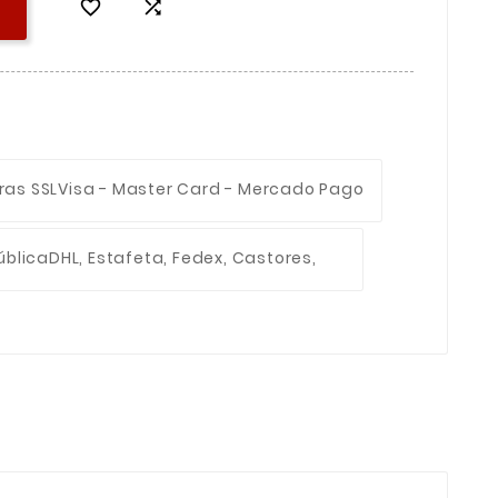


ras SSL
Visa - Master Card - Mercado Pago
ública
DHL, Estafeta, Fedex, Castores,