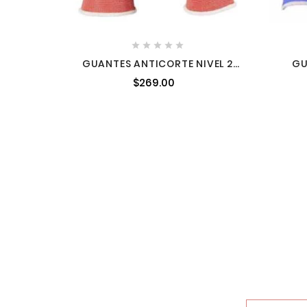





GUANTES ANTICORTE NIVEL 2
GU
DE POLIURETANO DE ALTA
E
$269.00
DESTREZA TALLA M
(PRE
AMIL48738721