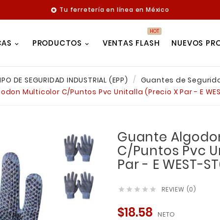
Tu ferretería en línea en México

HOT
CAS
PRODUCTOS
VENTAS FLASH
NUEVOS PR
IPO DE SEGURIDAD INDUSTRIAL (EPP)
Guantes de Segurida
odon Multicolor C/Puntos Pvc Unitalla (Precio X Par - E W
Guante Algodon
C/Puntos Pvc Un
Par - E WEST-S
REVIEW (0)





$18.58
NETO