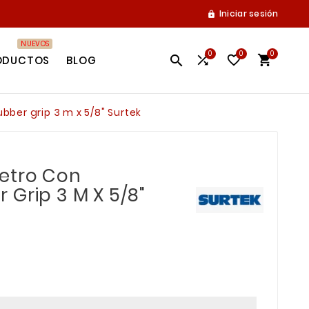
Iniciar sesión

NUEVOS
0
0
0




ODUCTOS
BLOG
ber grip 3 m x 5/8" Surtek
etro Con
 Grip 3 M X 5/8"