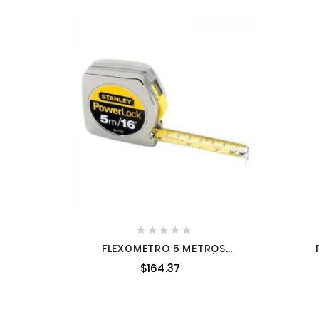





FLEXÓMETRO 5 METROS
POWERLOCK CAJA METÁLICA
GRAV
$164.37
STANLEY 33158