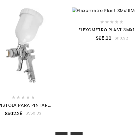





FLEXOMETRO PLAST 3MX
BLIST
$98.60
$110.32





PISTOLA PARA PINTAR
EDAD HVLP TRUPER 12128
$502.28
$550.33