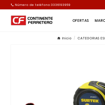
Número de teléfono:
3336193959

OFERTAS
MAR
Inicio
CATEGORIAS ES