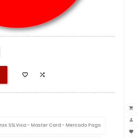




ras SSL
Visa - Master Card - Mercado Pago
