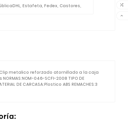

ública
DHL, Estafeta, Fedex, Castores,

ip metalico reforzado atornillado a la caja
tros NORMAS:NOM-046-SCFI-2008 TIPO DE
ATERIAL DE CARCASA:Plostico ABS REMACHES:3
oría: