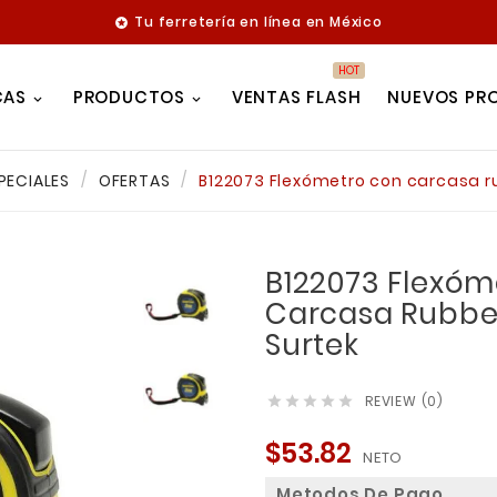
Tu ferretería en línea en México

HOT
CAS
PRODUCTOS
VENTAS FLASH
NUEVOS PR
PECIALES
OFERTAS
B122073 Flexómetro con carcasa rub
B122073 Flexóm
Carcasa Rubber
Surtek
REVIEW (0)





$53.82
NETO
Metodos De Pago