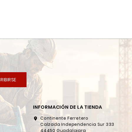
RIBIRSE
INFORMACIÓN DE LA TIENDA
Continente Ferretero
location_on
Calzada Independencia Sur 333
44450 Guadalajara