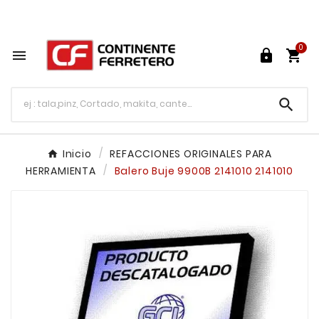
Tu ferretería en línea en México

0




Inicio
REFACCIONES ORIGINALES PARA
HERRAMIENTA
Balero Buje 9900B 2141010 2141010