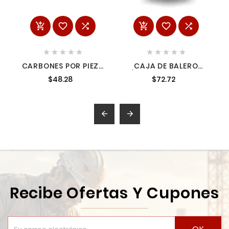
















CARBONES POR PIEZA
CAJA DE BALERO
22220085 MILWAUKEE
P/MGA9020 3190905
$48.28
$72.72
3190905


Recibe Ofertas Y Cupones