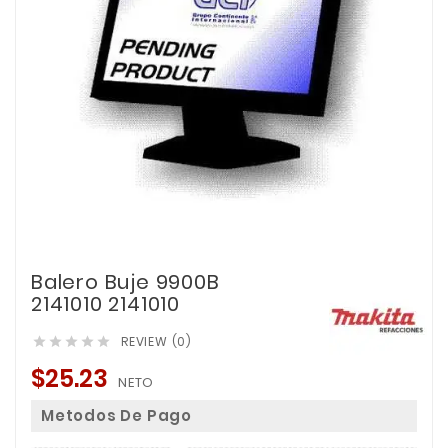
Balero Buje 9900B
2141010 2141010
REVIEW (0)





$25.23
NETO
Metodos De Pago