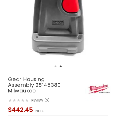
Gear Housing
Assembly 28145380
Milwaukee
REVIEW (0)





$442.45
NETO