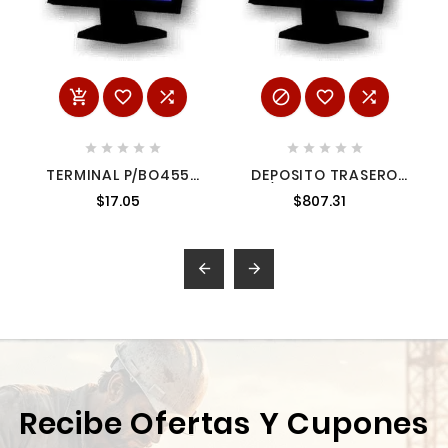
















TERMINAL P/BO4550
DEPOSITO TRASERO
N.R. 6540781
P/RD1100 1518793
$17.05
$807.31
1518793


Recibe Ofertas Y Cupones