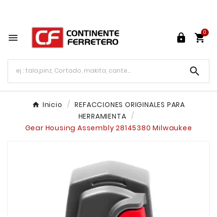
Tu ferretería en línea en México

0




Inicio
REFACCIONES ORIGINALES PARA
HERRAMIENTA
Gear Housing Assembly 28145380 Milwaukee