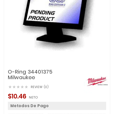
O-Ring 34401375
Milwaukee
REVIEW (0)





$10.46
NETO
Metodos De Pago