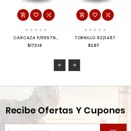
















CARCAZA P/9557NB
TORNILLO 9221487
4187256 4187256
$172.14
$2.97


Recibe Ofertas Y Cupones