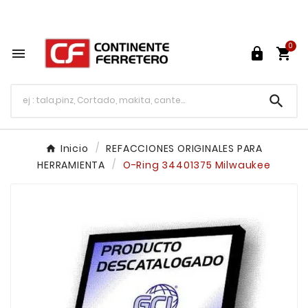
Tu ferretería en línea en México

0




Inicio
REFACCIONES ORIGINALES PARA
HERRAMIENTA
O-Ring 34401375 Milwaukee