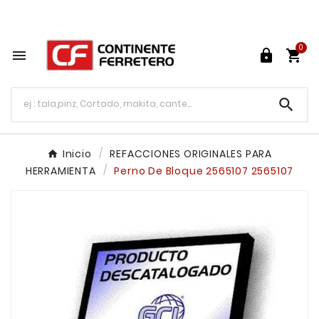
Tu ferretería en línea en México

0




Inicio
REFACCIONES ORIGINALES PARA
HERRAMIENTA
Perno De Bloque 2565107 2565107