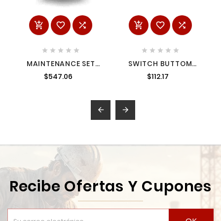
















MAINTENANCE SET
SWITCH BUTTOM
14465385 MILWAUKEE
ASSEMBLY 42420625
$547.06
$112.17
MILWAUKEE


Recibe Ofertas Y Cupones