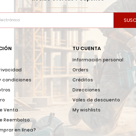
SUSC
CIÓN
TU CUENTA
Información personal
rivacidad
Orders
y condiciones
Créditos
otros
Direcciones
ro
Vales de descuento
de Venta
My wishlists
 de Reembolso
prar en línea?