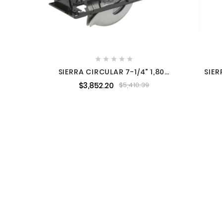





SIERRA CIRCULAR 7-1/4" 1,800
SIER
W 4,500 RPM DISCO CARBURO
W 5,
$3,852.20
$5,410.39
TUGSTENO MAKITA 5477NB