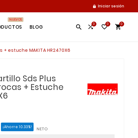
Iniciar sesión

NUEVOS
0
0
0




ODUCTOS
BLOG
cas + estuche MAKITA HR2470X6
illo Sds Plus
Brocas + Estuche
X6
¡Ahorre 10.33%!
NETO