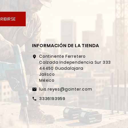
RIBIRSE
INFORMACIÓN DE LA TIENDA
Continente Ferretero
location_on
Calzada Independencia Sur 333
44450 Guadalajara
Jalisco
México
luis.reyes@gcinter.com
email
3336193959
call