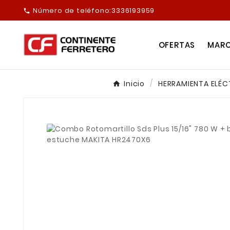
Número de teléfono:
3336193959

OFERTAS
MAR
Inicio
HERRAMIENTA ELÉC