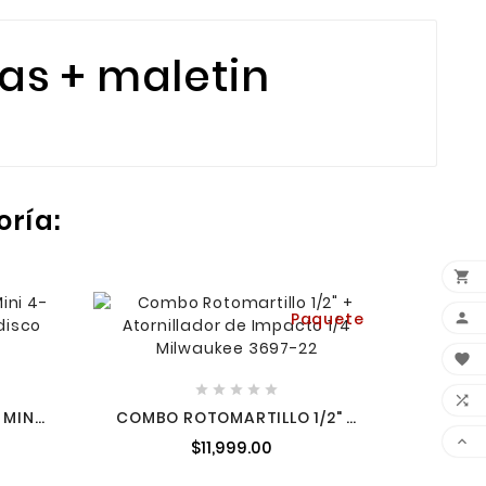
cas + maletin
oría:

Paquete


LIJAD
650 W






 MINI
COMBO ROTOMARTILLO 1/2" +
 SIN
ATORNILLADOR DE IMPACTO

$11,999.00
7B
1/4" 18 V MILWAUKEE 3697-22