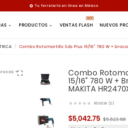
Tu ferretería en línea en México

HOT
CAS
PRODUCTOS
VENTAS FLASH
NUEVOS PR
TRICA
Combo Rotomartillo Sds Plus 15/16" 780 W + bro
Combo Rotomart

15/16" 780 W + 
MAKITA HR2470
REVIEW (0)





$5,042.75
$5,623.68