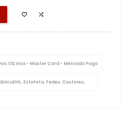


ras SSL
Visa - Master Card - Mercado Pago
ública
DHL, Estafeta, Fedex, Castores,