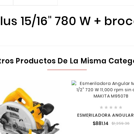
lus 15/16" 780 W + bro
tros Productos De La Misma Categ





ESMERILADORA ANGULAR
4-1/2" 720 W 11,000 RPM
$881.14
$1,359.36
DISCO MAKITA M950