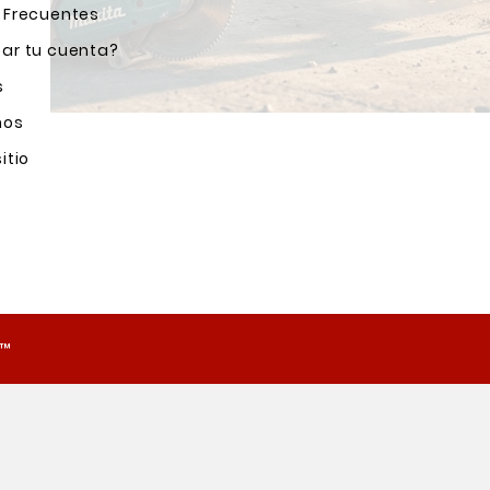
 Frecuentes
ar tu cuenta?
s
nos
itio
o™