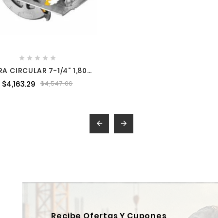





RA CIRCULAR 7-1/4" 1,800
800 RPM DEWALT DWE575-
$4,163.29
$4,547.06
B3


Recibe Ofertas Y Cupones