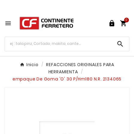
Tu ferretería en línea en México

0




Inicio
REFACCIONES ORIGINALES PARA
HERRAMIENTA
empaque De Goma 'O' 30 P/Hm180 N.R. 2134065