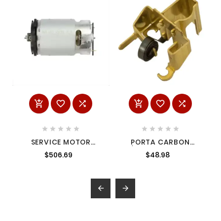
















SERVICE MOTOR
PORTA CARBON
ASSEMBLY WITH
P/9564C 6437607
$506.69
$48.98
PINION 14502435
MILWAUKEE

