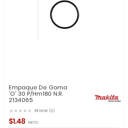
Empaque De Goma
'O' 30 P/Hm180 N.R.
2134065
REVIEW (0)





$1.48
NETO